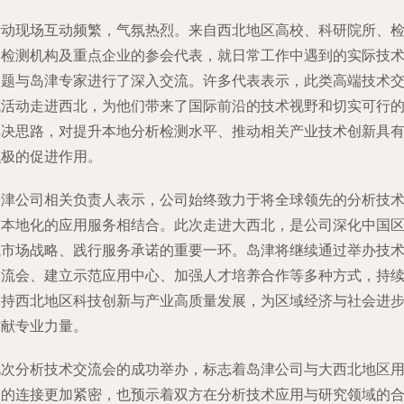
活动现场互动频繁，气氛热烈。来自西北地区高校、科研院所、
验检测机构及重点企业的参会代表，就日常工作中遇到的实际技
问题与岛津专家进行了深入交流。许多代表表示，此类高端技术
流活动走进西北，为他们带来了国际前沿的技术视野和切实可行
解决思路，对提升本地分析检测水平、推动相关产业技术创新具
积极的促进作用。
岛津公司相关负责人表示，公司始终致力于将全球领先的分析技
与本地化的应用服务相结合。此次走进大西北，是公司深化中国
域市场战略、践行服务承诺的重要一环。岛津将继续通过举办技
交流会、建立示范应用中心、加强人才培养合作等多种方式，持
支持西北地区科技创新与产业高质量发展，为区域经济与社会进
贡献专业力量。
此次分析技术交流会的成功举办，标志着岛津公司与大西北地区
户的连接更加紧密，也预示着双方在分析技术应用与研究领域的